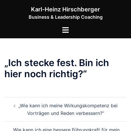
Zum
Karl-Heinz Hirschberger
Inhalt
Business & Leadership Coaching
springen
Menü
umschalten
„Ich stecke fest. Bin ich
hier noch richtig?“
Beitragsnavigation
„Wie kann ich meine Wirkungskompetenz bei
Vorträgen und Reden verbessern?“
„Wie kann ich eine bessere Führungkraft für mein